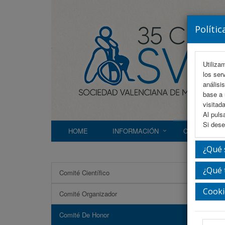
Polític
Utiliza
los ser
análisi
base a 
visitada
Al puls
Si dese
HOME
INFORMACIÓN
COMITÉS
¿Qué 
¿Qué 
Comité Científico
Comi
Cooki
Comité Organizador
Comité De Honor