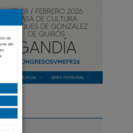
ción de
avés del
 en
as
EXP. COMERCIAL
ÁREA PERSONAL