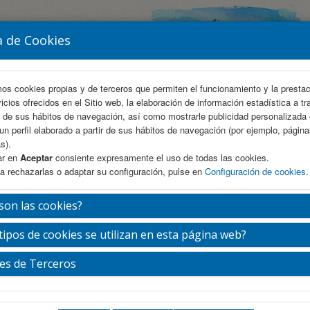
a de Cookies
mos cookies propias y de terceros que permiten el funcionamiento y la presta
vicios ofrecidos en el Sitio web, la elaboración de información estadística a tr
s de sus hábitos de navegación, así como mostrarle publicidad personalizada
un perfil elaborado a partir de sus hábitos de navegación (por ejemplo, págin
s).
ar en
Aceptar
consiente expresamente el uso de todas las cookies.
a rechazarlas o adaptar su configuración, pulse en
Configuración de cookies
.
AREA CIENTÍFICA
INSCRIPCIÓN
ALOJAMIENTO
son las cookies?
tipos de cookies se utilizan en esta página web?
té De Honor
es de Terceros
Miembro